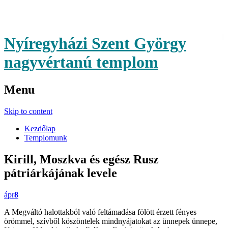
Nyíregyházi Szent György
nagyvértanú templom
Menu
Skip to content
Kezdőlap
Templomunk
Kirill, Moszkva és egész Rusz
pátriárkájának levele
ápr
8
A Megváltó halottakból való feltámadása fölött érzett fényes
örömmel, szívből köszöntelek mindnyájatokat az ünnepek ünnepe,