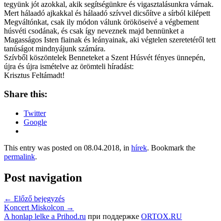
tegyünk jót azokkal, akik segítségünkre és vigasztalásunkra várnak.
Mert hálaadó ajkakkal és hálaadó szívvel dicsőítve a sírból kilépett
Megváltónkat, csak ily módon válunk örököseivé a végbement
húsvéti csodának, és csak így neveznek majd bennünket a
Magasságos Isten fiainak és leányainak, aki végtelen szeretetéről tett
tanúságot mindnyájunk számára.
Szívből köszöntelek Benneteket a Szent Húsvét fényes ünnepén,
újra és újra ismételve az örömteli híradást:
Krisztus Feltámadt!
Share this:
Twitter
Google
This entry was posted on 08.04.2018, in
hírek
. Bookmark the
permalink
.
Post navigation
←
Előző bejegyzés
Koncert Miskolcon
→
A honlap lelke a Prihod.ru
при поддержке
ORTOX.RU