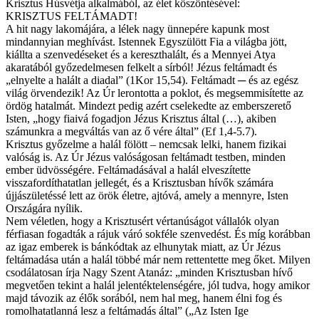
Krisztus Húsvétja alkalmából, az élet köszöntésével:
KRISZTUS FELTÁMADT!
A hit nagy lakomájára, a lélek nagy ünnepére kapunk most
mindannyian meghívást. Istennek Egyszülött Fia a világba jött,
kiállta a szenvedéseket és a kereszthalált, és a Mennyei Atya
akaratából győzedelmesen felkelt a sírból! Jézus feltámadt és
„elnyelte a halált a diadal” (1Kor 15,54). Feltámadt ─ és az egész
világ örvendezik! Az Úr lerontotta a poklot, és megsemmisítette az
ördög hatalmát. Mindezt pedig azért cselekedte az emberszerető
Isten, „hogy fiaivá fogadjon Jézus Krisztus által (…), akiben
számunkra a megváltás van az ő vére által” (Ef 1,4-5.7).
Krisztus győzelme a halál fölött – nemcsak lelki, hanem fizikai
valóság is. Az Úr Jézus valóságosan feltámadt testben, minden
ember üdvösségére. Feltámadásával a halál elveszítette
visszafordíthatatlan jellegét, és a Krisztusban hívők számára
újjászületéssé lett az örök életre, ajtóvá, amely a mennyre, Isten
Országára nyílik.
Nem véletlen, hogy a Krisztusért vértanúságot vállalók olyan
férfiasan fogadták a rájuk váró sokféle szenvedést. És míg korábban
az igaz emberek is bánkódtak az elhunytak miatt, az Úr Jézus
feltámadása után a halál többé már nem rettentette meg őket. Milyen
csodálatosan írja Nagy Szent Atanáz: „minden Krisztusban hívő
megvetően tekint a halál jelentéktelenségére, jól tudva, hogy amikor
majd távozik az élők sorából, nem hal meg, hanem élni fog és
romolhatatlanná lesz a feltámadás által” („Az Isten Ige