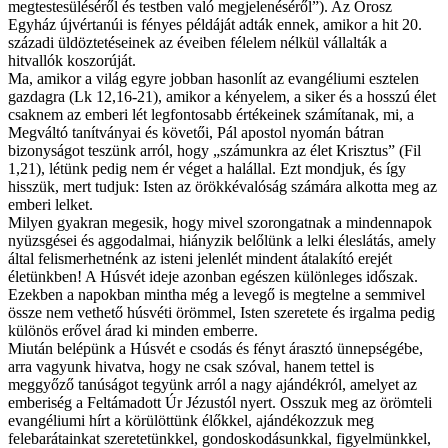
megtestesüléséről és testben való megjelenéséről”). Az Orosz
Egyház újvértanúi is fényes példáját adták ennek, amikor a hit 20.
századi üldöztetéseinek az éveiben félelem nélkül vállalták a
hitvallók koszorúját.
Ma, amikor a világ egyre jobban hasonlít az evangéliumi esztelen
gazdagra (Lk 12,16-21), amikor a kényelem, a siker és a hosszú élet
csaknem az emberi lét legfontosabb értékeinek számítanak, mi, a
Megváltó tanítványai és követői, Pál apostol nyomán bátran
bizonyságot teszünk arról, hogy „számunkra az élet Krisztus” (Fil
1,21), létünk pedig nem ér véget a halállal. Ezt mondjuk, és így
hisszük, mert tudjuk: Isten az örökkévalóság számára alkotta meg az
emberi lelket.
Milyen gyakran megesik, hogy mivel szorongatnak a mindennapok
nyüzsgései és aggodalmai, hiányzik belőlünk a lelki éleslátás, amely
által felismerhetnénk az isteni jelenlét mindent átalakító erejét
életünkben! A Húsvét ideje azonban egészen különleges időszak.
Ezekben a napokban mintha még a levegő is megtelne a semmivel
össze nem vethető húsvéti örömmel, Isten szeretete és irgalma pedig
különös erővel árad ki minden emberre.
Miután belépünk a Húsvét e csodás és fényt árasztó ünnepségébe,
arra vagyunk hivatva, hogy ne csak szóval, hanem tettel is
meggyőző tanúságot tegyünk arról a nagy ajándékról, amelyet az
emberiség a Feltámadott Úr Jézustól nyert. Osszuk meg az örömteli
evangéliumi hírt a körülöttünk élőkkel, ajándékozzuk meg
felebarátainkat szeretetünkkel, gondoskodásunkkal, figyelmünkkel,