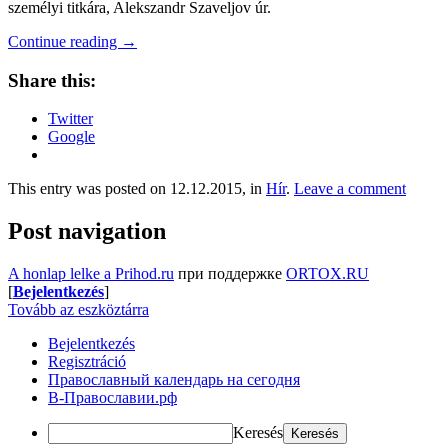
személyi titkára, Alekszandr Szaveljov úr.
Continue reading
→
Share this:
Twitter
Google
This entry was posted on 12.12.2015, in
Hír
.
Leave a comment
Post navigation
A honlap lelke a Prihod.ru
при поддержке
ORTOX.RU
[
Bejelentkezés
]
Tovább az eszköztárra
Bejelentkezés
Regisztráció
Православный календарь на сегодня
В-Православии.рф
Keresés