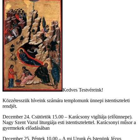
Kedves Testvéreink!
Közzétesszük híveink számára templomunk ünnepi istentiszteleti
rendjét.
December 24. Csütörtök 15.00 – Karácsony vigíliája (előünnepe).
Nagy Szent Vazul liturgiája esti istentisztelettel. Karácsonyi műsor a
gyermekek előadásában
December 25. Péntek 10.00 – A mi Urunk és Istenünk Jézus