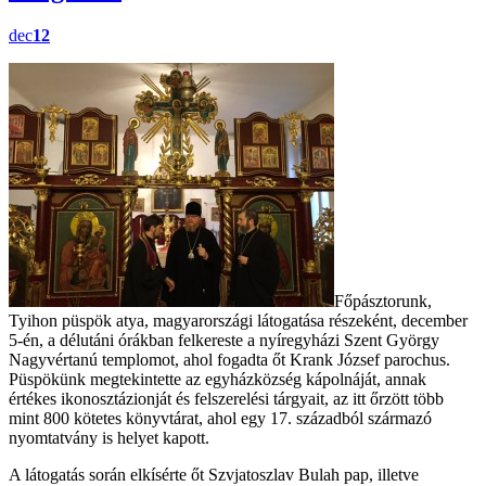
dec
12
Főpásztorunk,
Tyihon püspök atya, magyarországi látogatása részeként, december
5-én, a délutáni órákban felkereste a nyíregyházi Szent György
Nagyvértanú templomot, ahol fogadta őt Krank József parochus.
Püspökünk megtekintette az egyházközség kápolnáját, annak
értékes ikonosztázionját és felszerelési tárgyait, az itt őrzött több
mint 800 kötetes könyvtárat, ahol egy 17. századból származó
nyomtatvány is helyet kapott.
A látogatás során elkísérte őt Szvjatoszlav Bulah pap, illetve