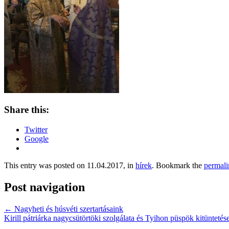
Share this:
Twitter
Google
This entry was posted on 11.04.2017, in
hírek
. Bookmark the
permali
Post navigation
←
Nagyheti és húsvéti szertartásaink
Kirill pátriárka nagycsütörtöki szolgálata és Tyihon püspök kitünteté