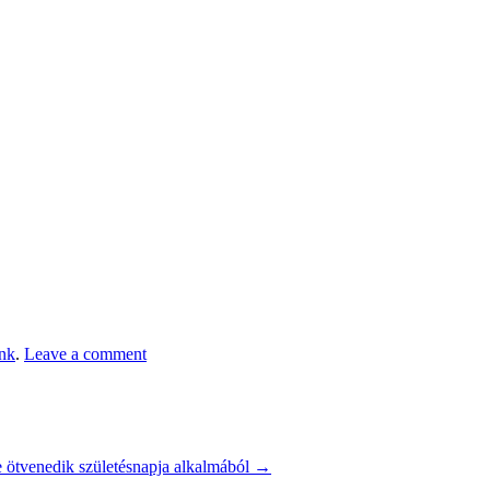
nk
.
Leave a comment
se ötvenedik születésnapja alkalmából
→