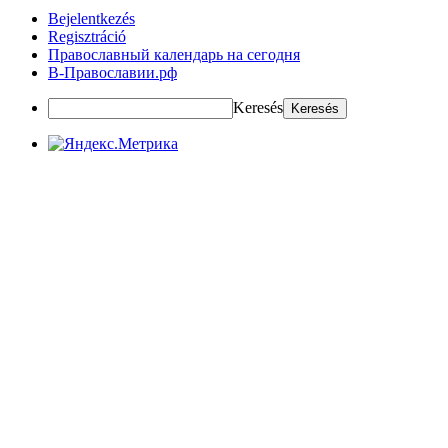
Bejelentkezés
Regisztráció
Православный календарь на сегодня
В-Православии.рф
Keresés