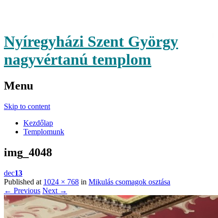
Nyíregyházi Szent György
nagyvértanú templom
Menu
Skip to content
Kezdőlap
Templomunk
img_4048
dec
13
Published at
1024 × 768
in
Mikulás csomagok osztása
← Previous
Next →