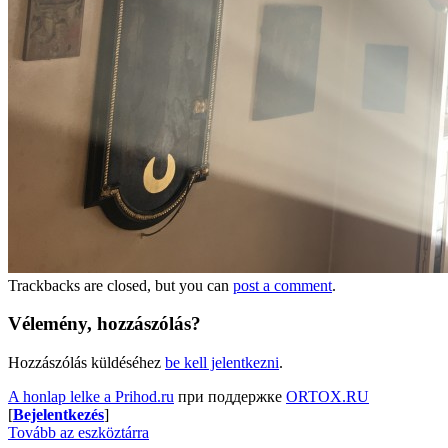
Trackbacks are closed, but you can
post a comment
.
Vélemény, hozzászólás?
Hozzászólás küldéséhez
be kell jelentkezni
.
A honlap lelke a Prihod.ru
при поддержке
ORTOX.RU
[
Bejelentkezés
]
Tovább az eszköztárra