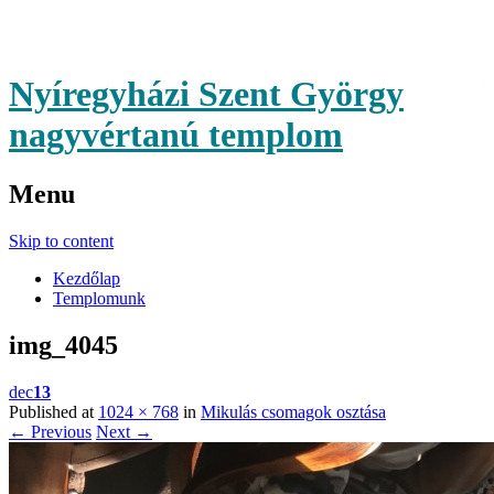
Nyíregyházi Szent György
nagyvértanú templom
Menu
Skip to content
Kezdőlap
Templomunk
img_4045
dec
13
Published at
1024 × 768
in
Mikulás csomagok osztása
← Previous
Next →