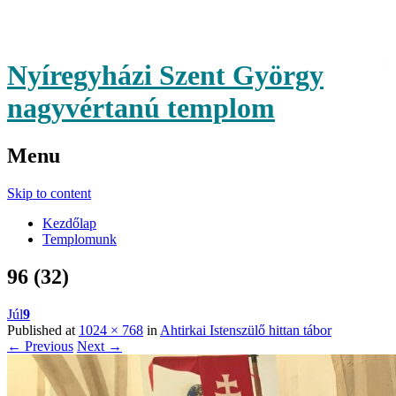
Nyíregyházi Szent György
nagyvértanú templom
Menu
Skip to content
Kezdőlap
Templomunk
96 (32)
Júl
9
Published at
1024 × 768
in
Ahtirkai Istenszülő hittan tábor
← Previous
Next →