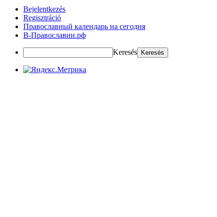
Bejelentkezés
Regisztráció
Православный календарь на сегодня
В-Православии.рф
Keresés