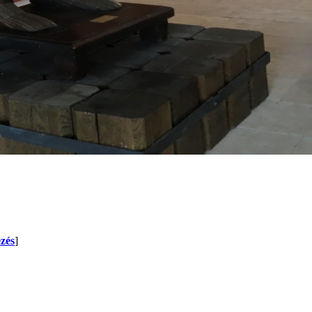
zés
]