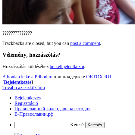
??????????????
Trackbacks are closed, but you can
post a comment
.
Vélemény, hozzászólás?
Hozzászólás küldéséhez
be kell jelentkezni
.
A honlap lelke a Prihod.ru
при поддержке
ORTOX.RU
[
Bejelentkezés
]
Tovább az eszköztárra
Bejelentkezés
Regisztráció
Православный календарь на сегодня
В-Православии.рф
Keresés