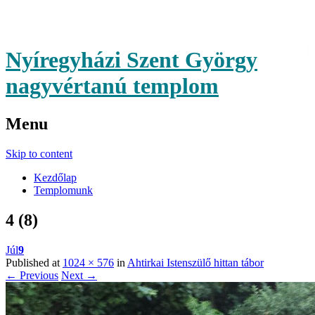
Nyíregyházi Szent György
nagyvértanú templom
Menu
Skip to content
Kezdőlap
Templomunk
4 (8)
Júl
9
Published at
1024 × 576
in
Ahtirkai Istenszülő hittan tábor
← Previous
Next →