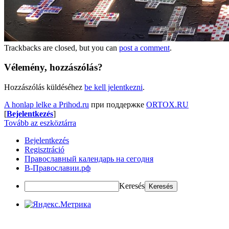
Trackbacks are closed, but you can
post a comment
.
Vélemény, hozzászólás?
Hozzászólás küldéséhez
be kell jelentkezni
.
A honlap lelke a Prihod.ru
при поддержке
ORTOX.RU
[
Bejelentkezés
]
Tovább az eszköztárra
Bejelentkezés
Regisztráció
Православный календарь на сегодня
В-Православии.рф
Keresés