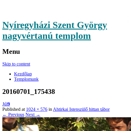
Nyíregyházi Szent György
nagyvértanú templom
Menu
Skip to content
Kezdőlap
Templomunk
20160701_175438
Júl
9
Published at
1024 × 576
in
Ahtirkai Istenszülő hittan tábor
← Previous
Next →