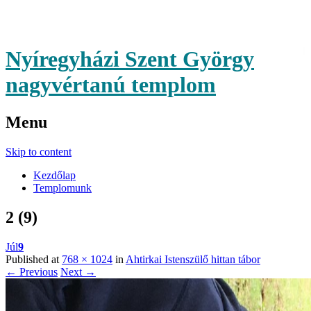
Nyíregyházi Szent György
nagyvértanú templom
Menu
Skip to content
Kezdőlap
Templomunk
2 (9)
Júl
9
Published at
768 × 1024
in
Ahtirkai Istenszülő hittan tábor
← Previous
Next →