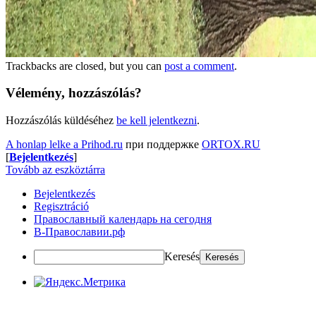
Trackbacks are closed, but you can
post a comment
.
Vélemény, hozzászólás?
Hozzászólás küldéséhez
be kell jelentkezni
.
A honlap lelke a Prihod.ru
при поддержке
ORTOX.RU
[
Bejelentkezés
]
Tovább az eszköztárra
Bejelentkezés
Regisztráció
Православный календарь на сегодня
В-Православии.рф
Keresés