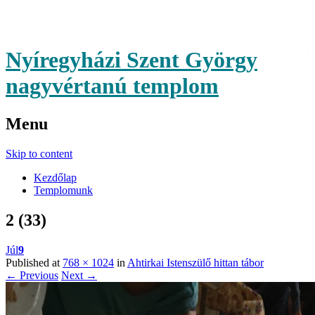
Nyíregyházi Szent György
nagyvértanú templom
Menu
Skip to content
Kezdőlap
Templomunk
2 (33)
Júl
9
Published at
768 × 1024
in
Ahtirkai Istenszülő hittan tábor
← Previous
Next →