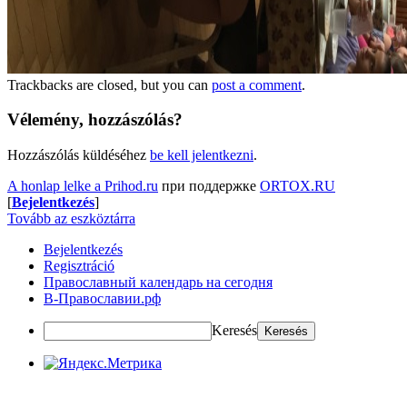
Trackbacks are closed, but you can
post a comment
.
Vélemény, hozzászólás?
Hozzászólás küldéséhez
be kell jelentkezni
.
A honlap lelke a Prihod.ru
при поддержке
ORTOX.RU
[
Bejelentkezés
]
Tovább az eszköztárra
Bejelentkezés
Regisztráció
Православный календарь на сегодня
В-Православии.рф
Keresés