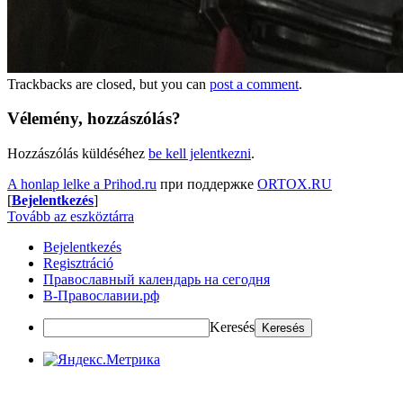
Trackbacks are closed, but you can
post a comment
.
Vélemény, hozzászólás?
Hozzászólás küldéséhez
be kell jelentkezni
.
A honlap lelke a Prihod.ru
при поддержке
ORTOX.RU
[
Bejelentkezés
]
Tovább az eszköztárra
Bejelentkezés
Regisztráció
Православный календарь на сегодня
В-Православии.рф
Keresés