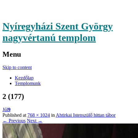
Nyíregyházi Szent György
nagyvértanú templom
Menu
Skip to content
Kezdőlap
Templomunk
2 (177)
Júl
9
Published at
768 × 1024
in
Ahtirkai Istenszülő hittan tábor
← Previous
Next →