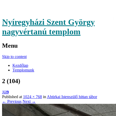
Nyíregyházi Szent György
nagyvértanú templom
Menu
Skip to content
Kezdőlap
Templomunk
2 (104)
Júl
9
Published at
1024 × 768
in
Ahtirkai Istenszülő hittan tábor
← Previous
Next →