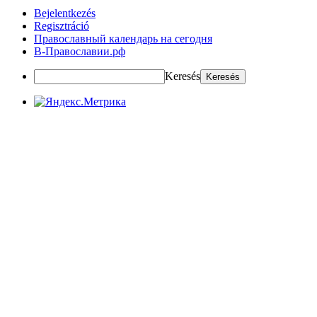
Bejelentkezés
Regisztráció
Православный календарь на сегодня
В-Православии.рф
Keresés