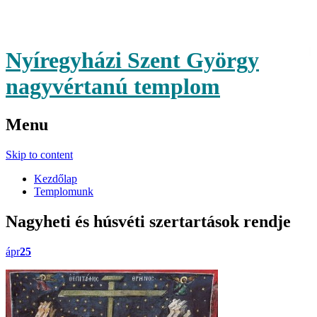
Nyíregyházi Szent György
nagyvértanú templom
Menu
Skip to content
Kezdőlap
Templomunk
Nagyheti és húsvéti szertartások rendje
ápr
25