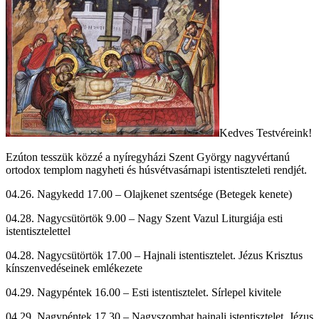
Kedves Testvéreink!
Ezúton tesszük közzé a nyíregyházi Szent György nagyvértanú
ortodox templom nagyheti és húsvétvasárnapi istentiszteleti rendjét.
04.26. Nagykedd 17.00 – Olajkenet szentsége (Betegek kenete)
04.28. Nagycsütörtök 9.00 – Nagy Szent Vazul Liturgiája esti
istentisztelettel
04.28. Nagycsütörtök 17.00 – Hajnali istentisztelet. Jézus Krisztus
kínszenvedéseinek emlékezete
04.29. Nagypéntek 16.00 – Esti istentisztelet. Sírlepel kivitele
04.29. Nagypéntek 17.30 – Nagyszombat hajnali istentisztelet. Jézus