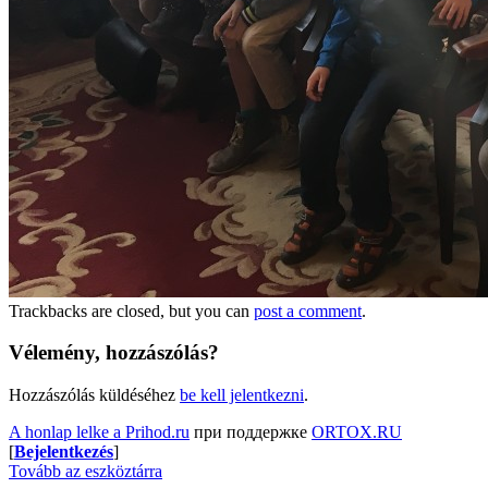
Trackbacks are closed, but you can
post a comment
.
Vélemény, hozzászólás?
Hozzászólás küldéséhez
be kell jelentkezni
.
A honlap lelke a Prihod.ru
при поддержке
ORTOX.RU
[
Bejelentkezés
]
Tovább az eszköztárra