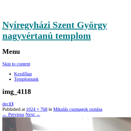
Nyíregyházi Szent György
nagyvértanú templom
Menu
Skip to content
Kezdőlap
Templomunk
img_4118
dec
13
Published at
1024 × 768
in
Mikulás csomagok osztása
← Previous
Next →