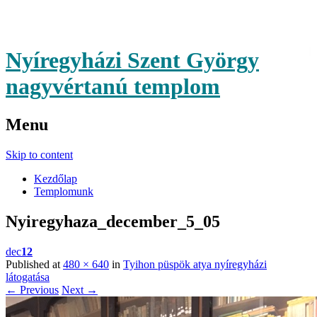
Nyíregyházi Szent György
nagyvértanú templom
Menu
Skip to content
Kezdőlap
Templomunk
Nyiregyhaza_december_5_05
dec
12
Published at
480 × 640
in
Tyihon püspök atya nyíregyházi
látogatása
← Previous
Next →