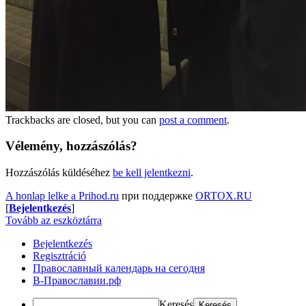
Trackbacks are closed, but you can
post a comment
.
Vélemény, hozzászólás?
Hozzászólás küldéséhez
be kell jelentkezni
.
A honlap lelke a Prihod.ru
при поддержке
ORTOX.RU
[
Bejelentkezés
]
Tovább az eszköztárra
Bejelentkezés
Regisztráció
Православный календарь на сегодня
В-Православии.рф
Keresés