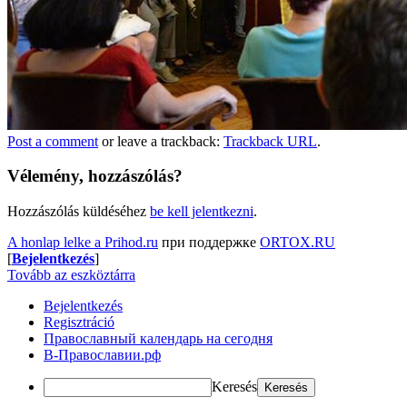
Post a comment
or leave a trackback:
Trackback URL
.
Vélemény, hozzászólás?
Hozzászólás küldéséhez
be kell jelentkezni
.
A honlap lelke a Prihod.ru
при поддержке
ORTOX.RU
[
Bejelentkezés
]
Tovább az eszköztárra
Bejelentkezés
Regisztráció
Православный календарь на сегодня
В-Православии.рф
Keresés