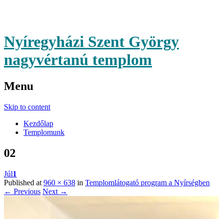
Nyíregyházi Szent György
nagyvértanú templom
Menu
Skip to content
Kezdőlap
Templomunk
02
Júl
1
Published at
960 × 638
in
Templomlátogató program a Nyírségben
← Previous
Next →